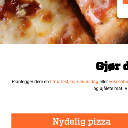
Gjør 
Planlegger dere en
firmafest,
barnebursdag
eller
voksenbu
og ujålete mat. Vi
Nydelig pizza