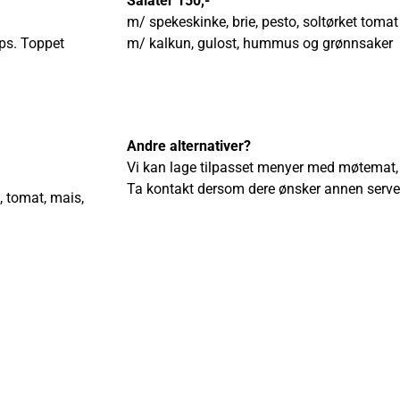
Salater 150,-
m/ spekeskinke, brie, pesto, soltørket toma
ips. Toppet
m/ kalkun, gulost, hummus og grønnsaker
Andre alternativer?
Vi kan lage tilpasset menyer med møtemat, f
Ta kontakt dersom dere ønsker annen serve
 tomat, mais,
Drikke hos oss
oli. Toppet
Med et utvalg av drikkevarer, fra mineralvann 
forfriskninger til både før, underveis og etter
en (30cm) til
Her trenger man ikke forhåndsbestille og ba