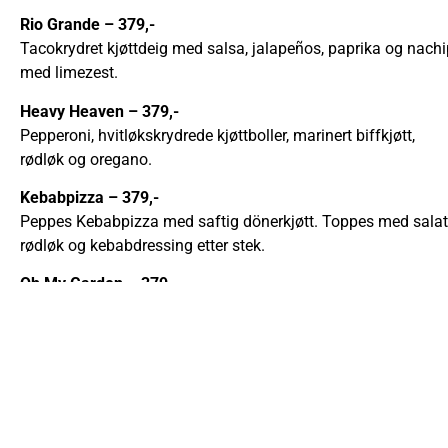
Rio Grande – 379,-
Tacokrydret kjøttdeig med salsa, jalapeños, paprika og nach
med limezest.
Heavy Heaven
– 379,-
Pepperoni, hvitløkskrydrede kjøttboller, marinert biffkjøtt,
rødløk og oregano.
Kebabpizza
– 379,-
Peppes Kebabpizza med saftig dönerkjøtt. Toppes med salat,
rødløk og kebabdressing etter stek.
Oh My Garden
– 379,-
Avokado, rødløk, marinert aromasopp, oliven, cherrytomat og
grønnkålmiks. Osten er byttet ut med en smaksrik vegansk ai
med nykvernet pepper og limezest. (VEGANSK)
Glutenfri?
De fleste kan fåes glutenfritt, men er da noe mindre i størrels
259,-