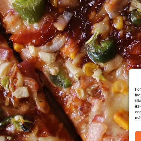
For
lag
til
ikk
ege
mål