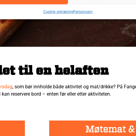
Cookie-erklæring
Personvern
det til en helaften
rsdag
, som bør innholde både aktivitet og mat/drikke? På Fangen
 kan reservere bord – enten før eller etter aktiviteten.
Møtemat &