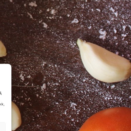
 Å
kk,