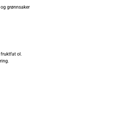
t og grønnsaker
ruktfat ol.
ring.
til øl, cider og vin har vi
 aktivitetene.
ren er åpen hele vår ordinære